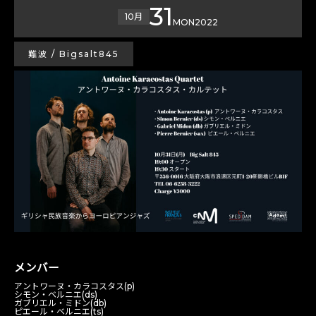
31
10月
MON
2022
難波 / Bigsalt845
メンバー
アントワーヌ・カラコスタス(p)
シモン・ベルニエ(ds)
ガブリエル・ミドン(db)
ピエール・ベルニエ(ts)