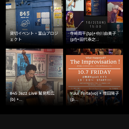
貸切イベント・富山プロジ
寺崎周平(tp)+中川由美子
ェクト
(pf)+田代泰之…
845 Jazz Live 鷲見和広
Yuui Toita(vo) + 増田陽子
(b) +…
(p…