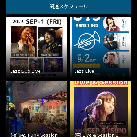
関連スケジュール
Jazz Duo Live
Jazz Live
(夜) 845 Funk Session
(昼) Live & Session…