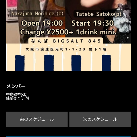
メンバー
中島教秀(cb)
建部さと子(p)
前のスケジュール
次のスケジュール