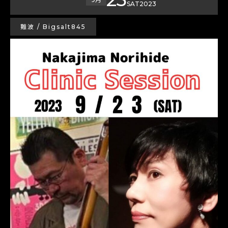
SAT
2023
難波 / Bigsalt845