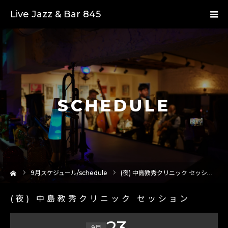
Live Jazz & Bar 845
SCHEDULE
ーム
9
月スケジュール/schedule
(夜) 中島教秀クリニック セッション
(夜) 中島教秀クリニック セッション
23
9月