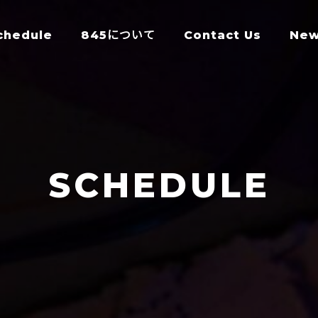
chedule
845について
Contact Us
Ne
SCHEDULE