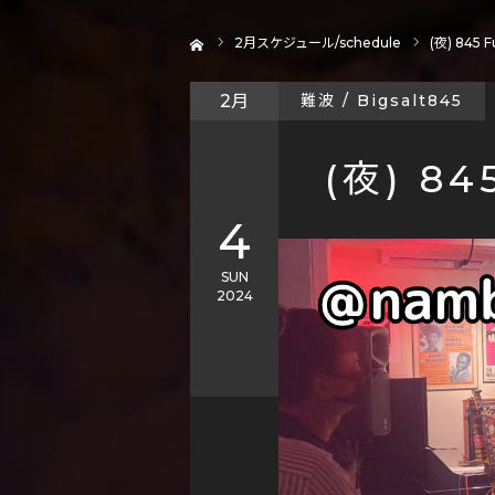
ホーム
2
月スケジュール/schedule
(夜) 845 F
2月
難波 / Bigsalt845
(夜) 84
4
SUN
2024