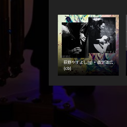
荻野やすよし(g) + 森定道広
(cb)