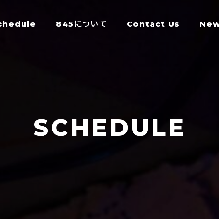
chedule
845について
Contact Us
Ne
SCHEDULE