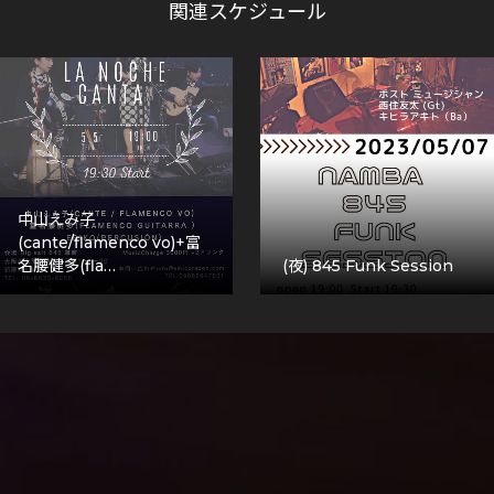
関連スケジュール
中山えみ子
(cante/flamenco vo)+富
名腰健多(fla…
(夜) 845 Funk Session