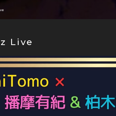
ive
z Live