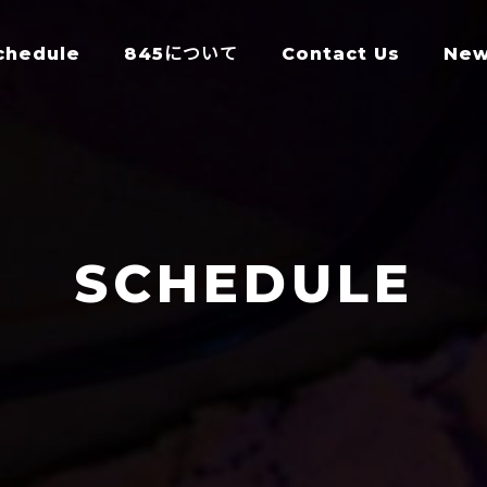
chedule
845について
Contact Us
Ne
SCHEDULE