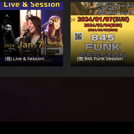
(昼) Live & Session
(夜) 845 Funk Session