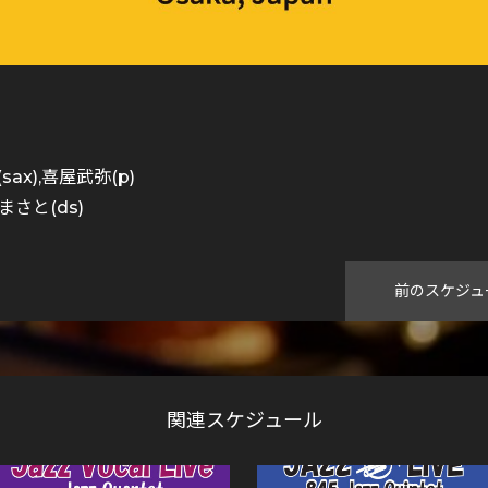
ax),喜屋武弥(p)
森まさと(ds)
前のスケジュ
関連スケジュール