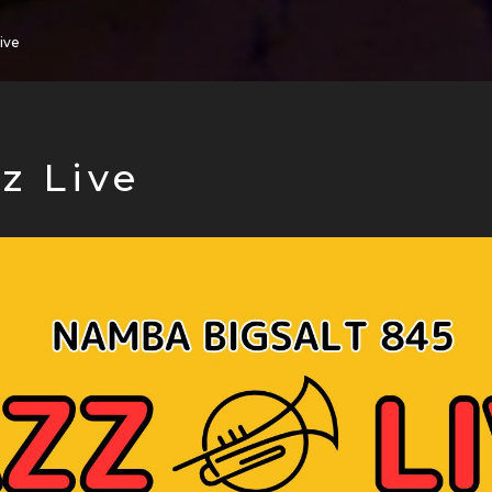
ive
z Live