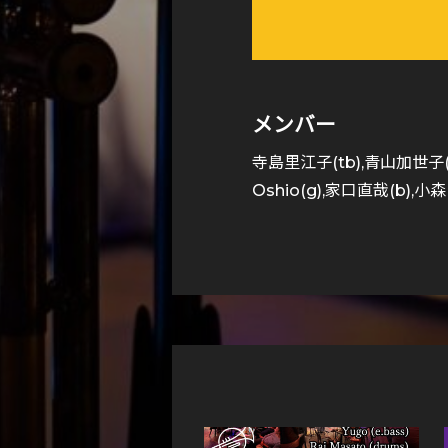
メンバー
寺島里江子(tb),青山加世子(s
Oshio(g),家口直哉(b),小