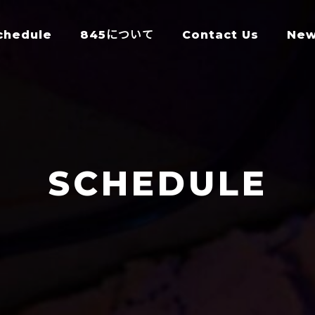
chedule
845について
Contact Us
Ne
SCHEDULE