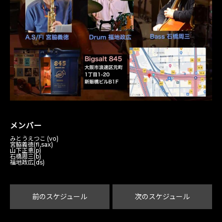
メンバー
みとうえつこ (vo)
宮脇義徳(fl,sax)
山下正恵(p)
石橋周三(b)
福地政広(ds)
前のスケジュール
次のスケジュール