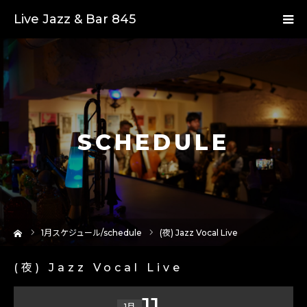
Live Jazz & Bar 845
SCHEDULE
ーム
1
月スケジュール/schedule
(夜) Jazz Vocal Live
(夜) Jazz Vocal Live
11
1月