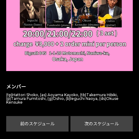
メンバー
(tp)Hattori Shoko, (as) Aoyama Kayoko, (tb)Takemura Hibiki,
(p)Tamura Fumitoshi, (g)Oshio, (b)leguchi Naoya, (ds)Okuse
Kensuke
前のスケジュール
次のスケジュール