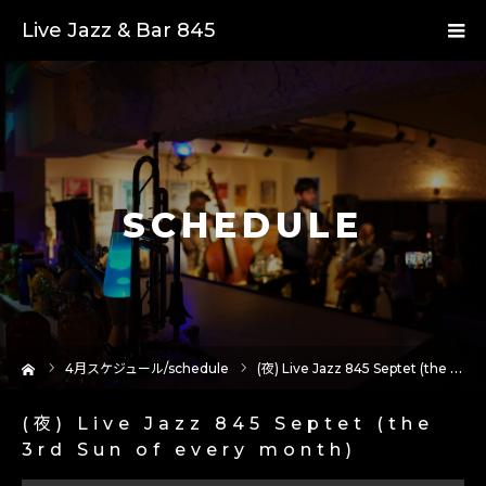
Live Jazz & Bar 845
SCHEDULE
ーム
4
月スケジュール/schedule
(夜) Live Jazz 845 Septet (the 3rd Sun of every month)
(夜) Live Jazz 845 Septet (the
3rd Sun of every month)