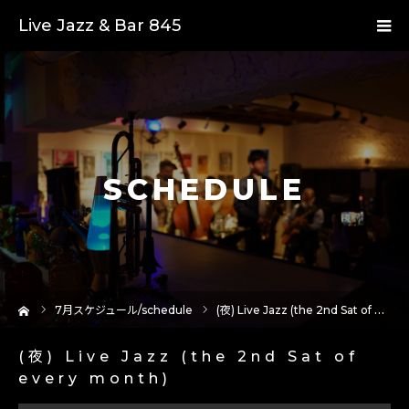
Live Jazz & Bar 845
SCHEDULE
ーム
7
月スケジュール/schedule
(夜) Live Jazz (the 2nd Sat of every month)
(夜) Live Jazz (the 2nd Sat of
every month)