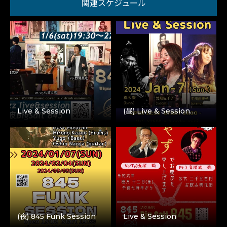
関連スケジュール
Live & Session
(昼) Live & Session…
(夜) 845 Funk Session
Live & Session