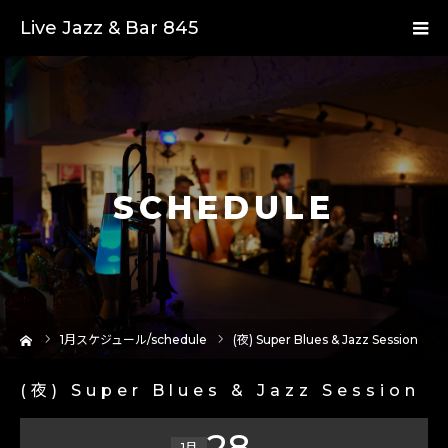
Live Jazz & Bar 845
SCHEDULE
ーム
1
月スケジュール/schedule
(夜) Super Blues & Jazz Session
(夜) Super Blues & Jazz Session
28
1月