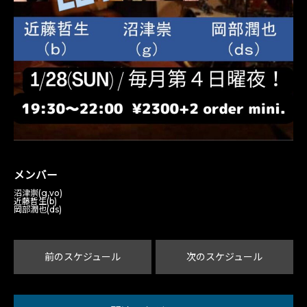
メンバー
沼津崇(g,vo)
近藤哲生(b)
岡部潤也(ds)
前のスケジュール
次のスケジュール