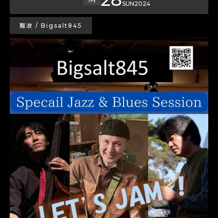
SUN
2024
難波 / Bigsalt845