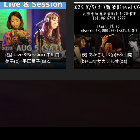
(昼) Live＆Session 中川由
(夜) あかぎしほ(p)+秋山開
美子(p)+平田葉子(sax…
(b)+コウサカテルオ(ds)