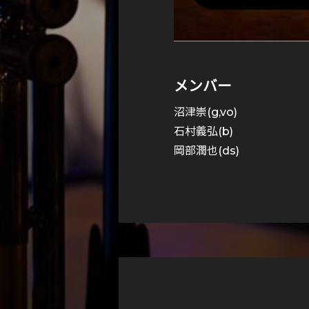
メンバー
沼津崇(g,vo)
石村義弘(b)
岡部潤也(ds)