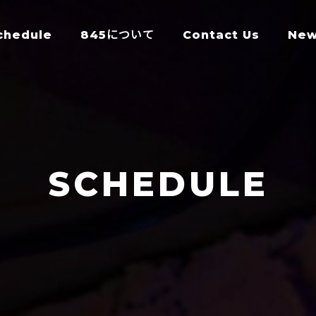
chedule
845について
Contact Us
Ne
SCHEDULE