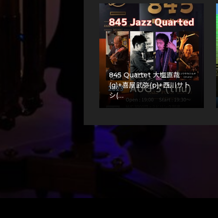
845 Quartet 大塩直哉
(g)+喜屋武弥(p)+西川サト
シ(…