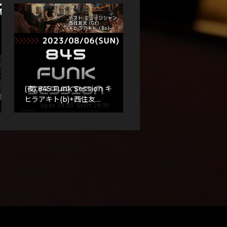
(夜) 845 Funk Session キ
ヒラアキト(b)+西住友…