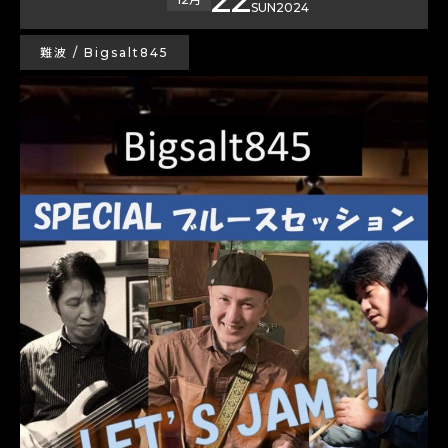
SUN
2024
難波 / Bigsalt845