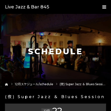
Live Jazz & Bar 845
SCHEDULE
ーム
12
月スケジュール/schedule
(夜) Super Jazz ＆ Blues Session
(夜) Super Jazz ＆ Blues Session
22
12月