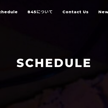
chedule
845について
Contact Us
Ne
SCHEDULE