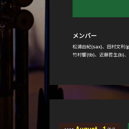
メンバー
松浦由紀(sax)、田村文利(p)
竹村響(tb)、近藤哲生(b)、