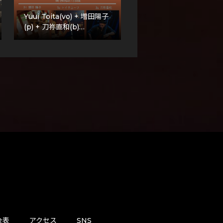
Yuui Toita(vo) + 増田陽子
(p) + 刀祢直和(b)…
金表
アクセス
SNS