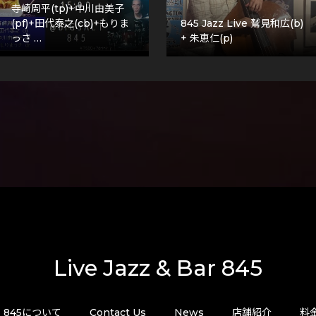
寺崎周平(tp)+中川由美子
(pf)+田代泰之(cb)+もりま
845 Jazz Live 鷲見和広(b)
っさ …
+ 朱恵仁(p)
Live Jazz & Bar 845
845について
Contact Us
News
店舗紹介
料