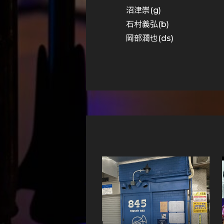
沼津崇(g)
石村義弘(b)
岡部潤也(ds)