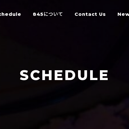
chedule
845について
Contact Us
Ne
SCHEDULE