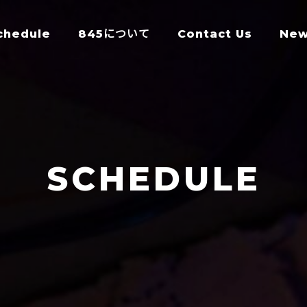
chedule
845について
Contact Us
Ne
SCHEDULE