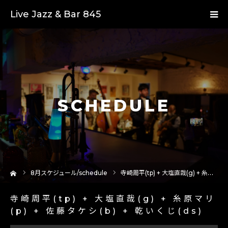
Live Jazz & Bar 845
SCHEDULE
ーム
8
月スケジュール/schedule
寺崎周平(tp) + 大塩直哉(g) + 糸原マリ(p) + 佐藤タケシ(b) + 乾いくじ(ds)
寺崎周平(tp) + 大塩直哉(g) + 糸原マリ
(p) + 佐藤タケシ(b) + 乾いくじ(ds)