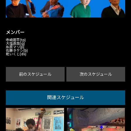
メンバー
寺崎周平(tp)
大塩直哉(g)
糸原マリ(p)
佐藤タケシ(b)
乾いくじ(ds)
前のスケジュール
次のスケジュール
関連スケジュール