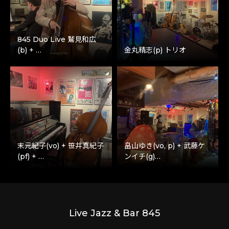
845 Duo Live 鷲見和広
(b) + …
金丸精志(p) トリオ
末元紀子(vo) + 笹井真紀子
畠山ゆき(vo, p) + 武藤ケ
(pf) + …
ンイチ(g)…
Live Jazz & Bar 845