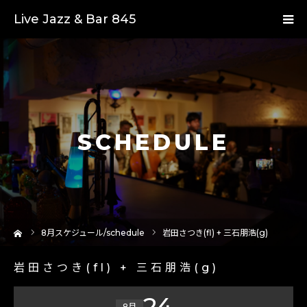
Live Jazz & Bar 845
SCHEDULE
ーム
8
月スケジュール/schedule
岩田さつき(fl) + 三石朋浩(g)
岩田さつき(fl) + 三石朋浩(g)
24
8月