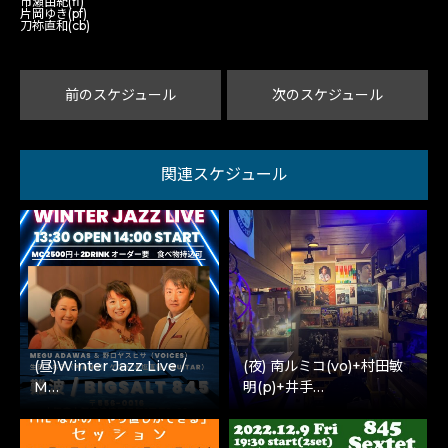
市瀬由紀(fl)
片岡ゆき(pf)
刀祢直和(cb)
前のスケジュール
次のスケジュール
関連スケジュール
(昼)Winter Jazz Live /
(夜) 南ルミコ(vo)+村田敏
M…
明(p)+井手…