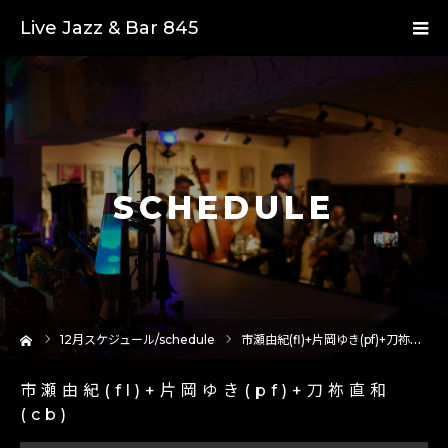
Live Jazz & Bar 845
SCHEDULE
ーム
12
月スケジュール/schedule
市瀬由紀(fl)+片岡ゆき(pf)+刀祢直和(cb)
市瀬由紀(fl)+片岡ゆき(pf)+刀祢直和
(cb)