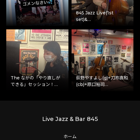
845 Jazz Live(1st
set)&…
The ながの「やり直しが
荻野やすよし(g)+刀祢直和
できる」セッション！…
(cb)+原口裕司…
Live Jazz & Bar 845
ホーム