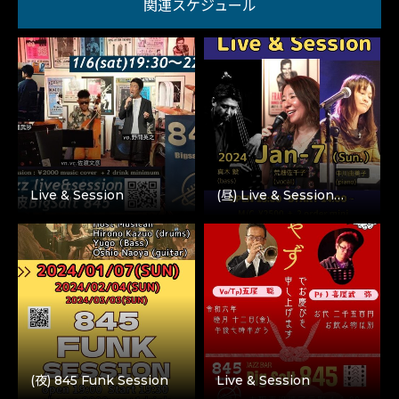
関連スケジュール
Live & Session
(昼) Live & Session…
(夜) 845 Funk Session
Live & Session