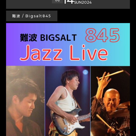
SUN
2024
難波 / Bigsalt845