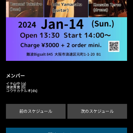
メンバー
イチ山中 (g)
津波貴寛 (b)
コウサカテルオ(ds)
前のスケジュール
次のスケジュール