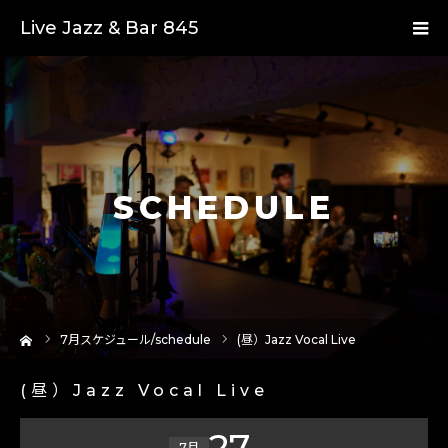
Live Jazz & Bar 845
SCHEDULE
ーム
7
月スケジュール/schedule
(昼）Jazz Vocal Live
(昼）Jazz Vocal Live
27
7月