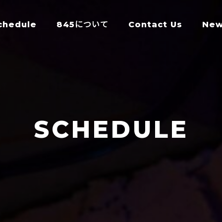
chedule
845について
Contact Us
Ne
SCHEDULE