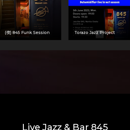
(夜) 845 Funk Session
Torazo Jazz Project
Live Jazz & Bar 845