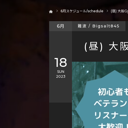
ホーム
6
月スケジュール/schedule
(昼) 大阪Gy
6月
難波 / Bigsalt845
(昼) 大阪
18
SUN
2023