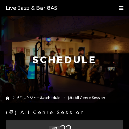
Live Jazz & Bar 845
SCHEDULE
ーム
6
月スケジュール/schedule
(昼) All Genre Session
(昼) All Genre Session
22
6月