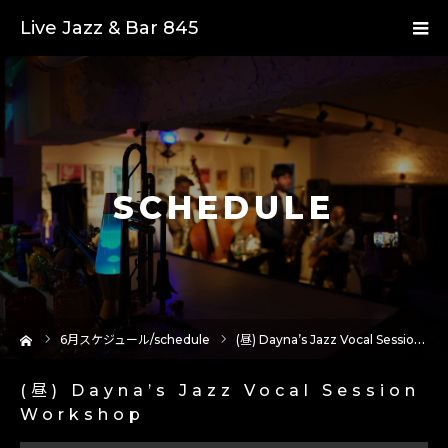
Live Jazz & Bar 845
SCHEDULE
ーム
6
月スケジュール/schedule
(昼) Dayna’s Jazz Vocal Session Workshop
(昼) Dayna’s Jazz Vocal Session
Workshop