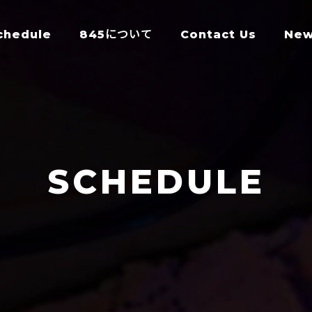
chedule
845について
Contact Us
Ne
SCHEDULE