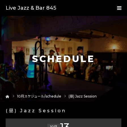
Live Jazz & Bar 845
SCHEDULE
ーム
10
月スケジュール/schedule
(昼) Jazz Session
(昼) Jazz Session
13
10月