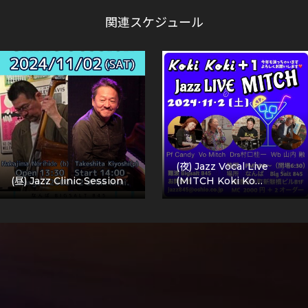
関連スケジュール
(夜) Jazz Vocal Live
(昼) Jazz Clinic Session
(MITCH Koki Ko…