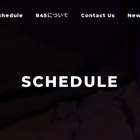
chedule
845について
Contact Us
Ne
SCHEDULE