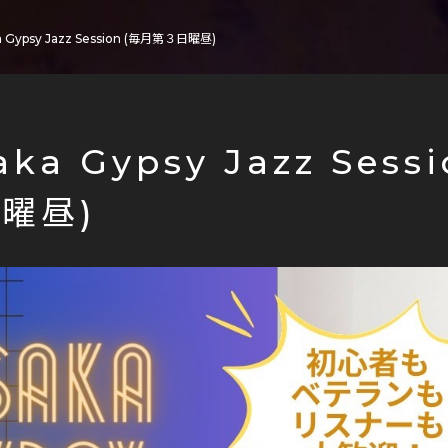
a Gypsy Jazz Session (毎月第３日曜昼)
aka Gypsy Jazz Sess
曜昼)