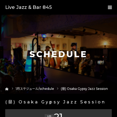
Live Jazz & Bar 845
SCHEDULE
ーム
1
月スケジュール/schedule
(昼) Osaka Gypsy Jazz Session
(昼) Osaka Gypsy Jazz Session
21
1月