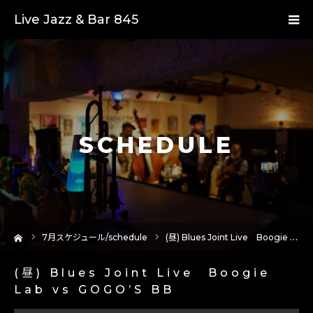
Live Jazz & Bar 845
SCHEDULE
ーム
7
月スケジュール/schedule
(昼) Blues Joint Live Boogie Lab vs GOGO’S BB
(昼) Blues Joint Live Boogie
Lab vs GOGO’S BB