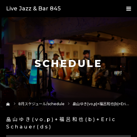
Live Jazz & Bar 845
SCHEDULE
ーム
8
月スケジュール/schedule
畠山ゆき(vo,p)+福呂和也(b)+Eric Schauer(ds)
畠山ゆき(vo,p)+福呂和也(b)+Eric
Schauer(ds)