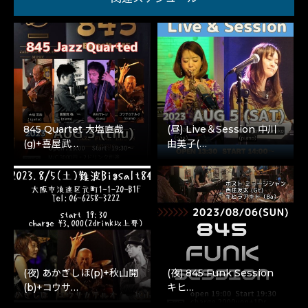
845 Quartet 大塩直哉
(昼) Live＆Session 中川
(g)+喜屋武…
由美子(…
(夜) あかぎしほ(p)+秋山開
(夜) 845 Funk Session
(b)+コウサ…
キヒ…