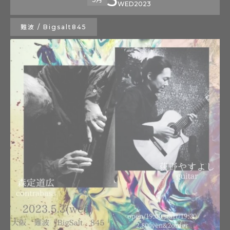
WED
2023
難波 / Bigsalt845