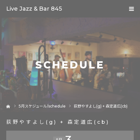
Live Jazz & Bar 845
SCHEDULE
ーム
5
月スケジュール/schedule
荻野やすよし(g) + 森定道広(cb)
荻野やすよし(g) + 森定道広(cb)
3
5月