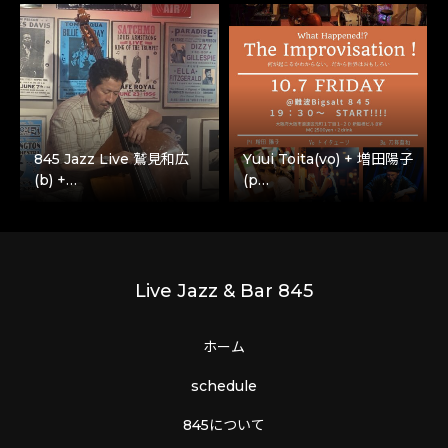
845 Jazz Live 鷲見和広
Yuui Toita(vo) + 増田陽子
(b) +…
(p…
Live Jazz & Bar 845
ホーム
schedule
845について