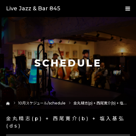
Live Jazz & Bar 845
SCHEDULE
ーム
10
月スケジュール/schedule
金丸精志(p) + 西尾寛介(b) + 塩入基弘(ds)
金丸精志(p) + 西尾寛介(b) + 塩入基弘
(ds)