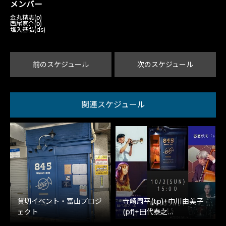
メンバー
金丸精志(p)
西尾寛介(b)
塩入基弘(ds)
前のスケジュール
次のスケジュール
関連スケジュール
貸切イベント・富山プロジ
寺崎周平(tp)+中川由美子
ェクト
(pf)+田代泰之…