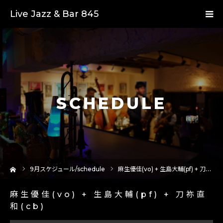
Live Jazz & Bar 845
SCHEDULE
ーム
9
月スケジュール/schedule
麻生優佳(vo) + 生島大輔(pf) + 刀祢直和(cb)
麻生優佳(vo) + 生島大輔(pf) + 刀祢直
和(cb)