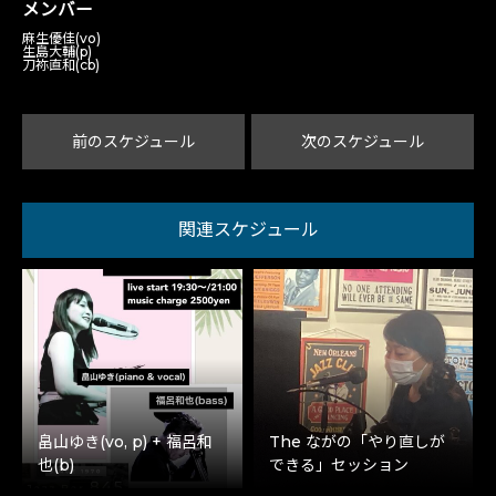
メンバー
麻生優佳(vo)
生島大輔(p)
刀祢直和(cb)
前のスケジュール
次のスケジュール
関連スケジュール
畠山ゆき(vo, p) + 福呂和
The ながの「やり直しが
也(b)
できる」セッション