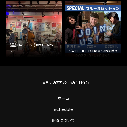
(昼) 845 JJS (Jazz Jam
S…
SPECIAL Blues Session
Live Jazz & Bar 845
ホーム
schedule
845について