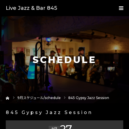
Live Jazz & Bar 845
SCHEDULE
ーム
9
月スケジュール/schedule
845 Gypsy Jazz Session
845 Gypsy Jazz Session
27
9月