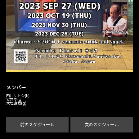
メンバー
西川サトシ(b)
安井亨(g)
大塩直哉(g)
前のスケジュール
次のスケジュール