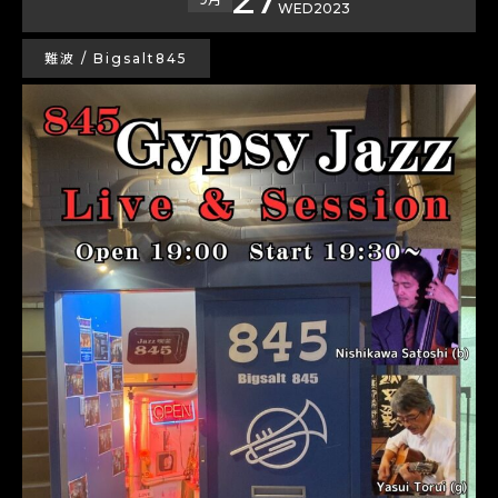
WED
2023
難波 / Bigsalt845