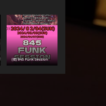
(夜) 845 Funk Session