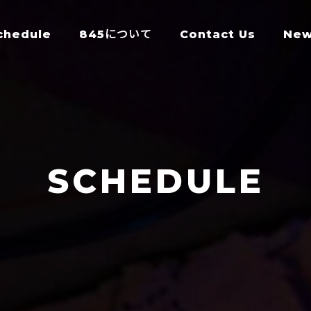
chedule
845について
Contact Us
Ne
SCHEDULE