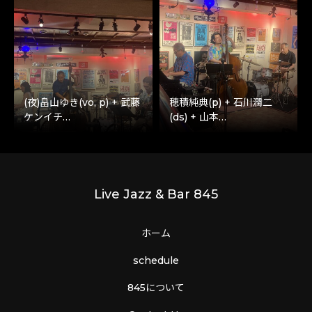
(夜)畠山ゆき(vo, p) + 武藤
穂積純典(p) + 石川潤二
ケンイチ…
(ds) + 山本…
Live Jazz & Bar 845
ホーム
schedule
845について