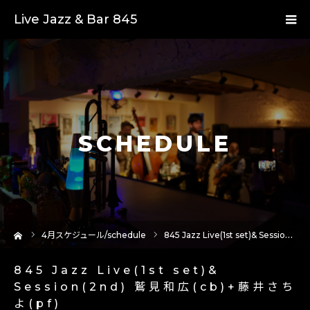
Live Jazz & Bar 845
SCHEDULE
ーム
4
月スケジュール/schedule
845 Jazz Live(1st set)& Session(2nd) 鷲見和広(cb)+藤井さちよ(pf)
845 Jazz Live(1st set)&
Session(2nd) 鷲見和広(cb)+藤井さち
よ(pf)