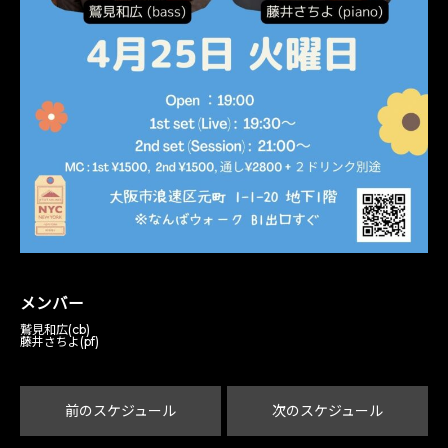
メンバー
鷲見和広(cb)
藤井さちよ(pf)
前のスケジュール
次のスケジュール