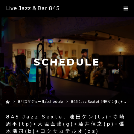
Live Jazz & Bar 845
SCHEDULE
ーム
8
月スケジュール/schedule
845 Jazz Sextet 池田ケン(ts)+寺崎周平(tp)+大塩直哉(g)+藤井信之(p)+張木浩司(b)+コウサカテルオ(ds)
845 Jazz Sextet 池田ケン(ts)+寺崎
周平(tp)+大塩直哉(g)+藤井信之(p)+張
木浩司(b)+コウサカテルオ(ds)