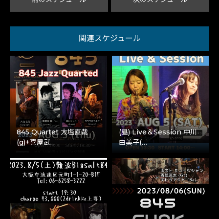
関連スケジュール
845 Quartet 大塩直哉
(昼) Live＆Session 中川
(g)+喜屋武…
由美子(…