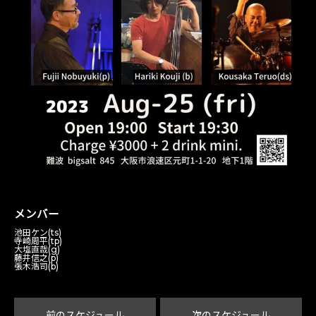
メンバー
池田ケン(ts)
寺崎周平(tp)
大塩直哉(g)
藤井信之(p)
張木浩司(b)
前のスケジュール
次のスケジュール