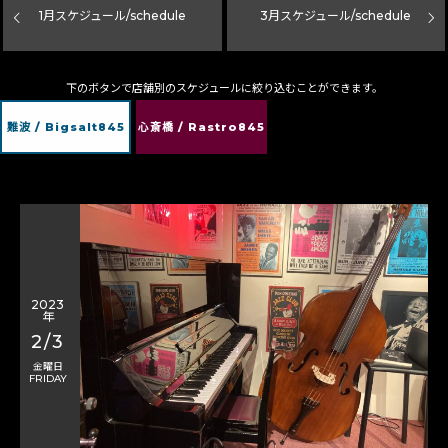
1
月スケジュール/schedule
3
月スケジュール/schedule
下のボタンで店舗別のスケジュールに絞り込むことができます。
難波 / Bigsalt845
心斎橋 / Rastro845
2023
年
2/3
金曜日
FRIDAY