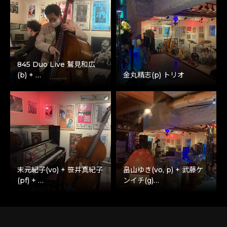
845 Duo Live 鷲見和広
(b) + …
金丸精志(p) トリオ
末元紀子(vo) + 笹井真紀子
畠山ゆき(vo, p) + 武藤ケ
(pf) + …
ンイチ(g)…