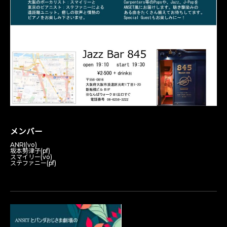
メンバー
ANRI(vo)
坂本勢津子(pf)
スマイリー(vo)
ステファニー(pf)