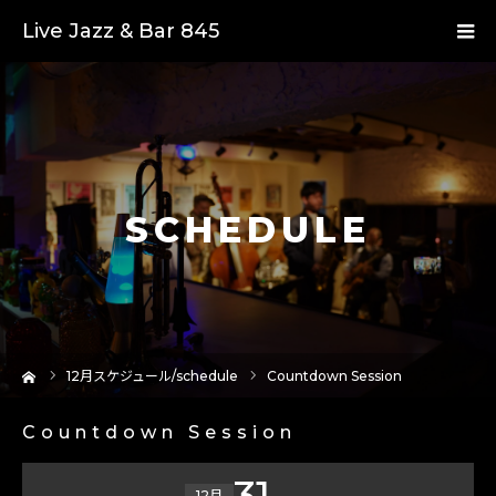
Live Jazz & Bar 845
SCHEDULE
ーム
12
月スケジュール/schedule
Countdown Session
Countdown Session
31
12月