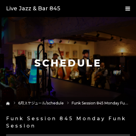
Live Jazz & Bar 845
SCHEDULE
ーム
6
月スケジュール/schedule
Funk Session 845 Monday Funk Session
Funk Session 845 Monday Funk
Session