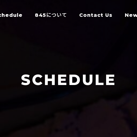
chedule
845について
Contact Us
Ne
SCHEDULE