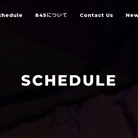
chedule
845について
Contact Us
Ne
SCHEDULE