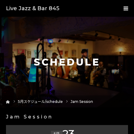
Live Jazz & Bar 845
SCHEDULE
ーム
5
月スケジュール/schedule
Jam Session
Jam Session
23
5月