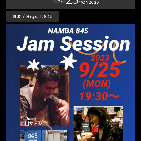
MON
2023
難波 / Bigsalt845