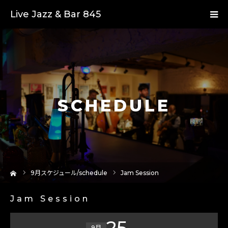
Live Jazz & Bar 845
SCHEDULE
ーム
9
月スケジュール/schedule
Jam Session
Jam Session
25
9月