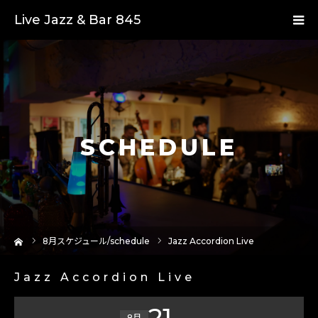
Live Jazz & Bar 845
SCHEDULE
ーム
8
月スケジュール/schedule
Jazz Accordion Live
Jazz Accordion Live
21
8月