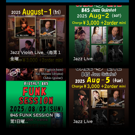
Jazz Violin Live （毎第１
金曜…
Jazz Live
845 FUNK SESSION (毎
第1日曜…
Jazz Live