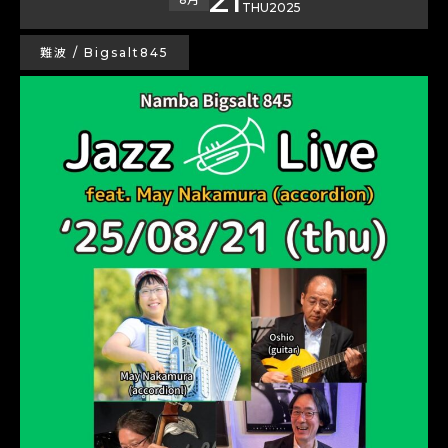
THU
2025
難波 / Bigsalt845