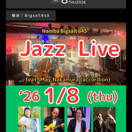
THU
2026
難波 / Bigsalt845