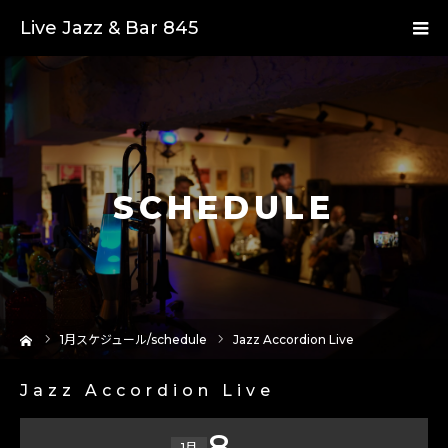
Live Jazz & Bar 845
SCHEDULE
ーム
1
月スケジュール/schedule
Jazz Accordion Live
Jazz Accordion Live
8
1月