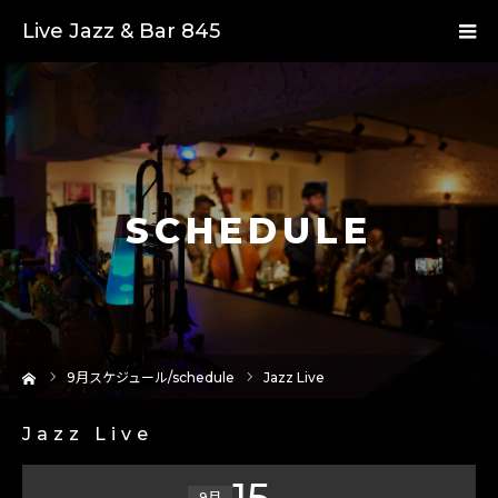
Live Jazz & Bar 845
SCHEDULE
ーム
9
月スケジュール/schedule
Jazz Live
Jazz Live
15
9月