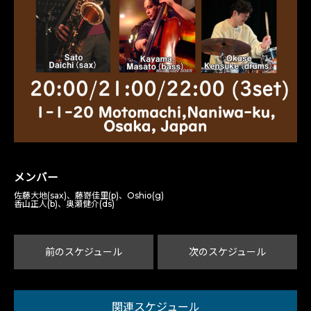
メンバー
佐藤大地(sax)、藤嵜佳里(p)、Oshio(g)
香山正人(b)、奥瀬健介(ds)
前のスケジュール
次のスケジュール
関連スケジュール