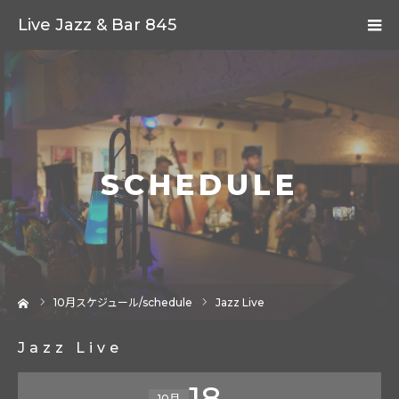
Live Jazz & Bar 845
SCHEDULE
ーム
10
月スケジュール/schedule
Jazz Live
Jazz Live
18
10月